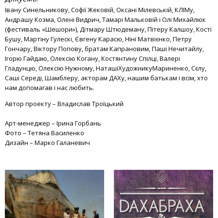
Івану Синельникову, Софії Жековій, Оксані Мілевській, КЛІМу,
Андрашу Козма, Олені Видрич, Тамарі Мальковій і Олі Михайлюк
(фестиваль «Шешори»), Дітмару Штюдеману, Пітеру Калшоу, Кості
Бушу, Мартіну Гулескі, Євгену Карасю, Ніні Матвієнко, Петру
Гончару, Віктору Попову, братам Капрановим, Паші Нечитайлу,
Ігорю Гайдаю, Олексію Когану, Костянтину Спілці, Валері
Гладунцю, Олексію Нужному, НаташіХудожникуМариненко, Сєлу,
Саші Середі, Шамблеру, акторам ДАХу, нашим батькам і всім, хто
нам допомагав і нас любить.
Автор проекту – Владислав Троїцький
Арт-менеджер – Ірина Горбань
Фото – Тетяна Василенко
Дизайн – Марко Галаневич