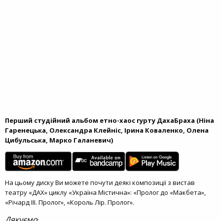
Перший студійний альбом етно-хаос гурту ДахаБраха (Ніна
Гаренецька, Олександра Клейніс, Ірина Коваленко, Олена
Цибульська, Марко Галаневич)
На цьому диску Ви можете почути деякі композиції з вистав
театру «ДАХ» циклу «Україна Містична»: «Пролог до «Макбета»,
«Річард ІІІ. Пролог», «Король Лір. Пролог».
Дякуємо
: